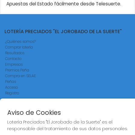
Apuestas del Estado fácilmente desde Telesuerte.
LOTERÍA PRECIADOS "EL JOROBADO DE LA SUERTE"
¿Quiénes somos?
Comprar lotería
Resultados
Contacto
Empresas
Premios Peña
Compra en SELAE
Peñas
Acceso
Registro
REDES SOCIALES
Aviso de Cookies
Lotería Preciados "El Jorobado de la Suerte" es el
responsable del tratamiento de sus datos personales.
CONTACTO