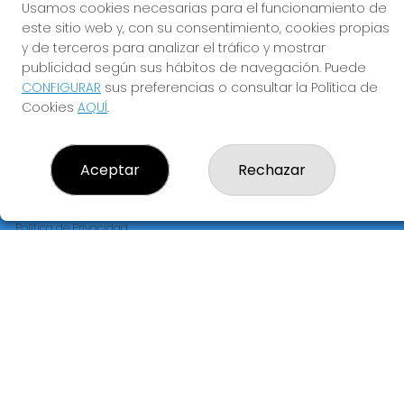
Usamos cookies necesarias para el funcionamiento de
ADMINISTRACION DE LOTERIAS Nº239-MADRID - Receptor
este sitio web y, con su consentimiento, cookies propias
Oficial 95695
y de terceros para analizar el tráfico y mostrar
660452468
publicidad según sus hábitos de navegación. Puede
pedidos@loteriapreciados.com
CONFIGURAR
sus preferencias o consultar la Política de
C/PRECIADOS, 7
Cookies
AQUÍ
.
MADRID, 28013
(Madrid) España
Aceptar
Rechazar
LEGAL
Aviso Legal
Política de Privacidad
Política de Cookies
Condiciones de Compra
Tienda de Lotería Nacional
Pago aceptado con tarjeta
Pago aceptado con Bizum
Juego responsable. Solo mayores de edad.