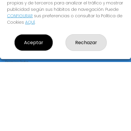
propias y de terceros para analizar el tráfico y mostrar
publicidad según sus hábitos de navegación. Puede
CONFIGURAR
sus preferencias o consultar la Política de
Cookies
AQUÍ
.
LOTERÍA PRECIADOS "EL JOROBADO DE LA SUERTE"
¿Quiénes somos?
Comprar lotería
Aceptar
Rechazar
Resultados
Contacto
Empresas
Premios Peña
Compra en SELAE
Peñas
Acceso
Registro
REDES SOCIALES
CONTACTO