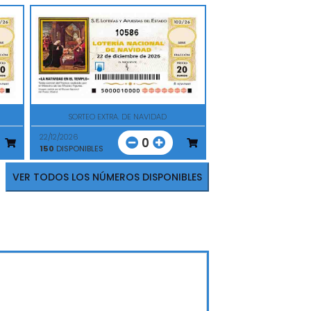
10586
SORTEO EXTRA. DE NAVIDAD
22/12/2026
0
150
DISPONIBLES
VER TODOS LOS NÚMEROS DISPONIBLES