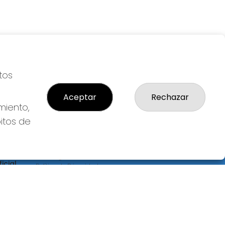
tos
Aceptar
Rechazar
miento,
bitos de
LEGAL
S
Aviso Legal
icial
Política de Privacidad
Política de Cookies
Condiciones de Compra
Tienda de Lotería Nacional
Pago aceptado con tarjeta