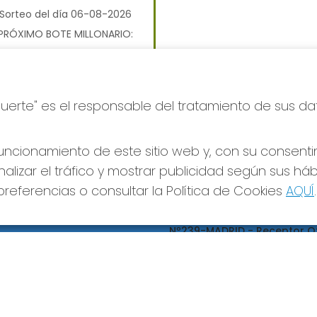
Sorteo del día 06-08-2026
PRÓXIMO BOTE MILLONARIO:
700.000€
JUGAR BONOLOTO
Suerte" es el responsable del tratamiento de sus da
ncionamiento de este sitio web y, con su consenti
alizar el tráfico y mostrar publicidad según sus há
referencias o consultar la Política de Cookies
AQUÍ
.
S SOCIALES
CONTACTO
ADMINISTRACION DE LOTERIA
Nº239-MADRID - Receptor Of
95695
660452468
pedidos@loteriapreciados.com
C/PRECIADOS, 7
MADRID, 28013