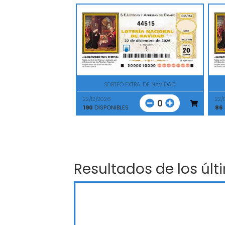
44515
SORTEO EXTRA. DE NAVIDAD
22/12/2026
22/
0
190
DISPONIBLES
86
Resultados de los últ