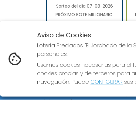
Sorteo del día 07-08-2026
PRÓXIMO BOTE MILLONARIO:
110.000.000€
Aviso de Cookies
JUGAR EUROMILLONES
Lotería Preciados "El Jorobado de la 
personales.
Usamos cookies necesarias para el fu
cookies propias y de terceros para an
navegación. Puede
CONFIGURAR
sus p
LOTERÍA PRECIADOS "EL
REDE
JOROBADO DE LA SUERTE"
¿Quiénes somos?
Comprar lotería
Resultados
Contacto
Empresas
Premios Peña
Compra en SELAE