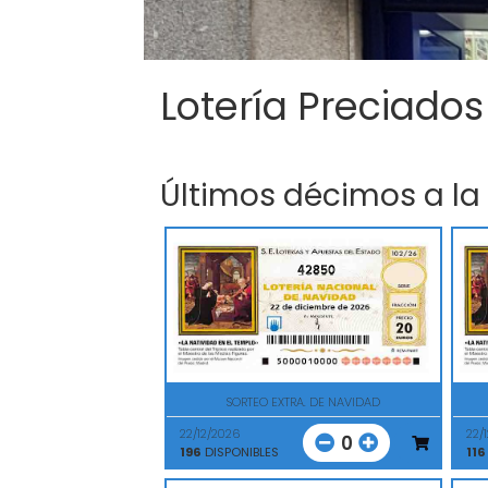
Lotería Preciados
Últimos décimos a la
42850
SORTEO EXTRA. DE NAVIDAD
22/12/2026
22/
0
196
DISPONIBLES
116