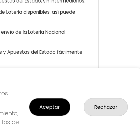
estas del Estado, sin intermediarios.
e Loteria disponibles, así puede
envío de la Loteria Nacional
as y Apuestas del Estado fácilmente
LEGAL
tos
S
Aviso Legal
icial
Política de Privacidad
Aceptar
Rechazar
Política de Cookies
miento,
Condiciones de Compra
bitos de
Tienda de Lotería Nacional
Pago aceptado con tarjeta