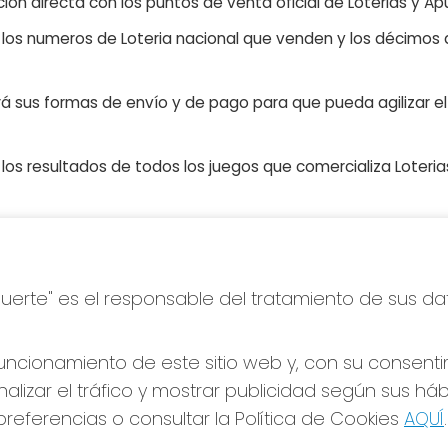
ón directa con los puntos de venta oficial de Loterias y Apu
n los numeros de Loteria nacional que venden y los décimos d
á sus formas de envío y de pago para que pueda agilizar el 
os resultados de todos los juegos que comercializa Loteri
S SOCIALES
CONTACTO
Suerte" es el responsable del tratamiento de sus da
ADMINISTRACION DE LOTERIA
Nº239-MADRID - Receptor Of
95695
ncionamiento de este sitio web y, con su consenti
660452468
alizar el tráfico y mostrar publicidad según sus há
pedidos@loteriapreciados.com
referencias o consultar la Política de Cookies
AQUÍ
.
C/PRECIADOS, 7
MADRID, 28013