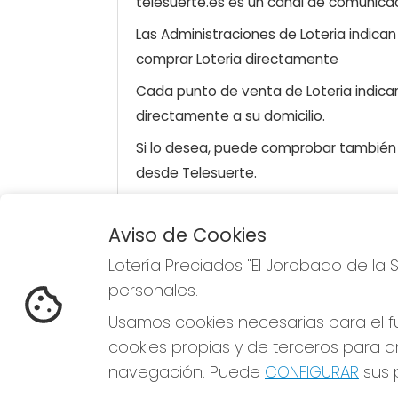
telesuerte.es es un canal de comunicaci
Las Administraciones de Loteria indica
comprar Loteria directamente
Cada punto de venta de Loteria indicar
directamente a su domicilio.
Si lo desea, puede comprobar también l
desde Telesuerte.
Aviso de Cookies
LOTERÍA PRECIADOS "EL
REDE
Lotería Preciados "El Jorobado de la 
JOROBADO DE LA SUERTE"
personales.
¿Quiénes somos?
Comprar lotería
Usamos cookies necesarias para el fu
Resultados
cookies propias y de terceros para an
Contacto
Empresas
navegación. Puede
CONFIGURAR
sus p
Premios Peña