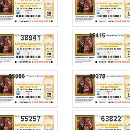
38941
55257
63822