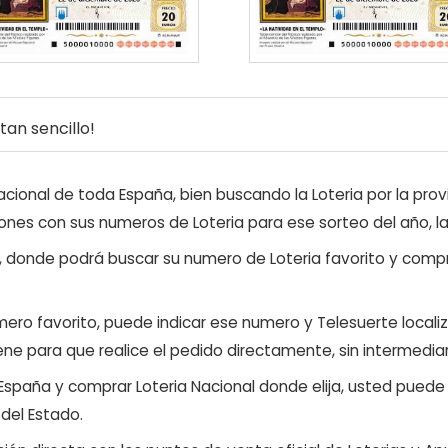
an sencillo!
ional de toda España, bien buscando la Loteria por la provi
ones con sus numeros de Loteria para ese sorteo del año, l
, donde podrá buscar su numero de Loteria favorito y compr
ero favorito, puede indicar ese numero y Telesuerte locali
ene para que realice el pedido directamente, sin intermediar
 España y comprar Loteria Nacional donde elija, usted pued
 del Estado.