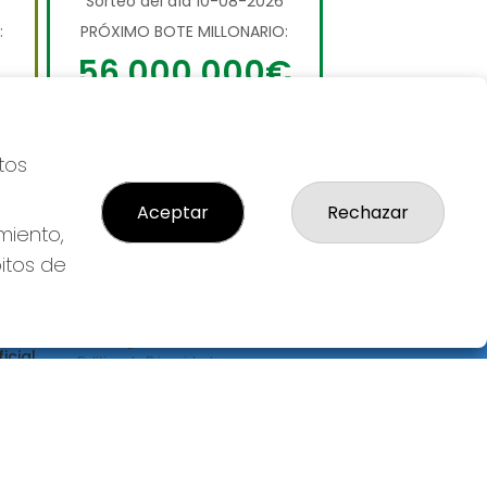
6
Sorteo del día 10-08-2026
:
PRÓXIMO BOTE MILLONARIO:
56.000.000€
JUGAR LA PRIMITIVA
tos
Aceptar
Rechazar
miento,
bitos de
LEGAL
S
Aviso Legal
icial
Política de Privacidad
Política de Cookies
Condiciones de Compra
Tienda de Lotería Nacional
Pago aceptado con tarjeta