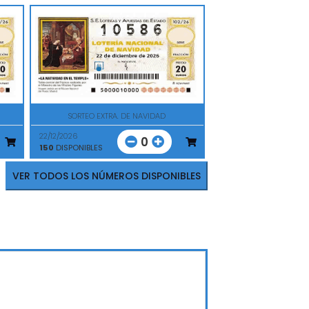
SORTEO EXTRA. DE NAVIDAD
22/12/2026
0
150
DISPONIBLES
VER TODOS LOS NÚMEROS DISPONIBLES