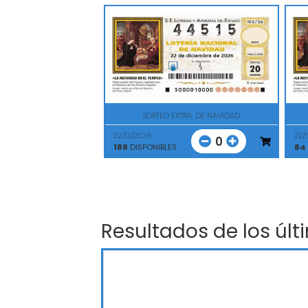
SORTEO EXTRA. DE NAVIDAD
22/12/2026
22/
0
188
DISPONIBLES
84
Resultados de los últ