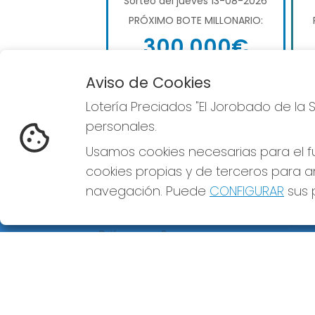
Sorteo del jueves 13-08-2026
PRÓXIMO BOTE MILLONARIO:
300.000€
Aviso de Cookies
COMPRAR LOTERÍA
NACIONAL
Lotería Preciados "El Jorobado de la 
personales.
Usamos cookies necesarias para el fu
cookies propias y de terceros para an
navegación. Puede
CONFIGURAR
sus p
LOTERÍA PRECIADOS "EL
REDE
JOROBADO DE LA SUERTE"
¿Quiénes somos?
Comprar lotería
Resultados
Contacto
Empresas
Premios Peña
Compra en SELAE