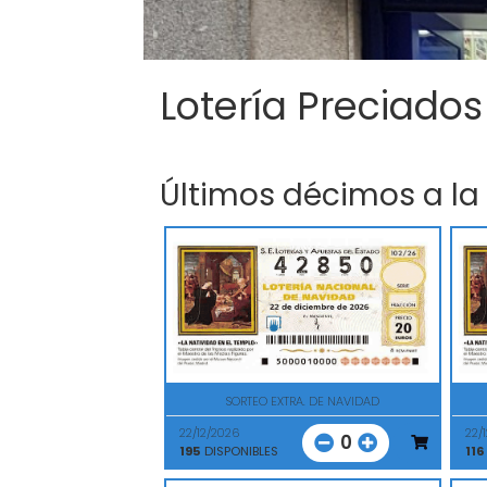
Lotería Preciados
Últimos décimos a la
SORTEO EXTRA. DE NAVIDAD
22/12/2026
22/
0
195
DISPONIBLES
116