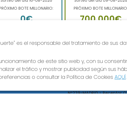
Sorteo del día 16-08-2026
Sorteo del día 09-08-202
PRÓXIMO BOTE MILLONARIO:
PRÓXIMO BOTE MILLONARIO
0€
700.000€
JUGAR QUINIGOL
JUGAR BONOLOTO
Suerte" es el responsable del tratamiento de sus da
ncionamiento de este sitio web y, con su consenti
alizar el tráfico y mostrar publicidad según sus há
referencias o consultar la Política de Cookies
AQUÍ
.
S SOCIALES
CONTACTO
ADMINISTRACION DE LOTERIA
Nº239-MADRID - Receptor Of
95695
660452468
pedidos@loteriapreciados.com
C/PRECIADOS, 7
MADRID, 28013