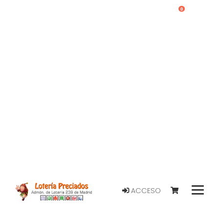
0
ACCESO