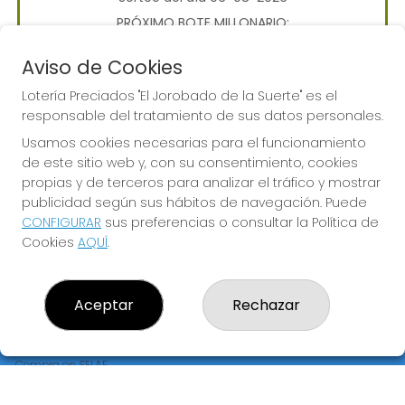
PRÓXIMO BOTE MILLONARIO:
700.000€
Aviso de Cookies
Lotería Preciados "El Jorobado de la Suerte" es el
JUGAR BONOLOTO
responsable del tratamiento de sus datos personales.
Usamos cookies necesarias para el funcionamiento
de este sitio web y, con su consentimiento, cookies
propias y de terceros para analizar el tráfico y mostrar
publicidad según sus hábitos de navegación. Puede
CONFIGURAR
sus preferencias o consultar la Política de
LOTERÍA PRECIADOS "EL JOROBADO DE LA SUERTE"
Cookies
AQUÍ
.
¿Quiénes somos?
Comprar lotería
Resultados
Aceptar
Rechazar
Contacto
Empresas
Premios Peña
Compra en SELAE
Peñas
Acceso