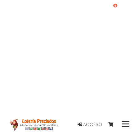
0
ACCESO