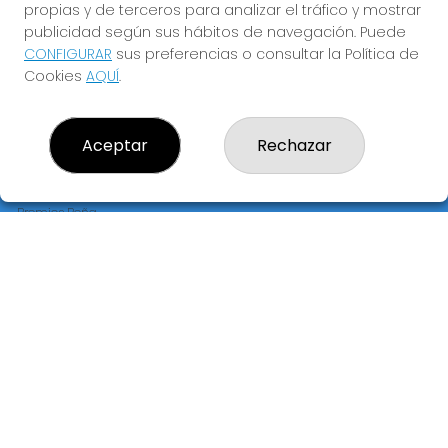
propias y de terceros para analizar el tráfico y mostrar
publicidad según sus hábitos de navegación. Puede
CONFIGURAR
sus preferencias o consultar la Política de
Cookies
AQUÍ
.
LOTERÍA PRECIADOS "EL JOROBADO DE LA SUERTE"
¿Quiénes somos?
Comprar lotería
Aceptar
Rechazar
Resultados
Contacto
Empresas
Premios Peña
Compra en SELAE
Peñas
Acceso
Registro
REDES SOCIALES
CONTACTO