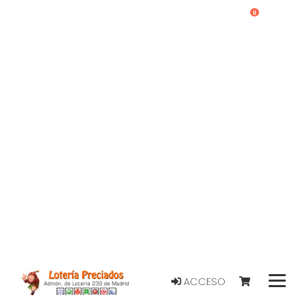
0
ACCESO