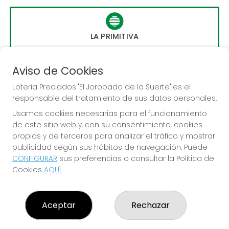
LA PRIMITIVA
Sorteo del día 10-08-2026
PRÓXIMO BOTE MILLONARIO:
Aviso de Cookies
56.000.000€
Lotería Preciados "El Jorobado de la Suerte" es el
responsable del tratamiento de sus datos personales.
JUGAR LA PRIMITIVA
Usamos cookies necesarias para el funcionamiento
de este sitio web y, con su consentimiento, cookies
propias y de terceros para analizar el tráfico y mostrar
publicidad según sus hábitos de navegación. Puede
CONFIGURAR
sus preferencias o consultar la Política de
Cookies
AQUÍ
.
LOTERÍA PRECIADOS "EL JOROBADO DE LA SUERTE"
¿Quiénes somos?
Aceptar
Rechazar
Comprar lotería
Resultados