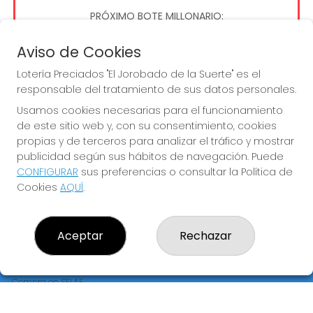
PRÓXIMO BOTE MILLONARIO:
13.200.000€
Aviso de Cookies
Lotería Preciados "El Jorobado de la Suerte" es el
JUGAR EL GORDO
responsable del tratamiento de sus datos personales.
Usamos cookies necesarias para el funcionamiento
de este sitio web y, con su consentimiento, cookies
propias y de terceros para analizar el tráfico y mostrar
publicidad según sus hábitos de navegación. Puede
CONFIGURAR
sus preferencias o consultar la Política de
LOTERÍA PRECIADOS "EL JOROBADO DE LA SUERTE"
Cookies
AQUÍ
.
¿Quiénes somos?
Comprar lotería
Resultados
Aceptar
Rechazar
Contacto
Empresas
Premios Peña
Compra en SELAE
Peñas
Acceso