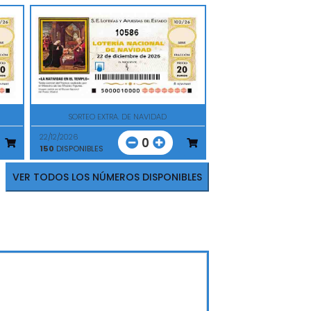
10586
SORTEO EXTRA. DE NAVIDAD
22/12/2026
0
150
DISPONIBLES
VER TODOS LOS NÚMEROS DISPONIBLES