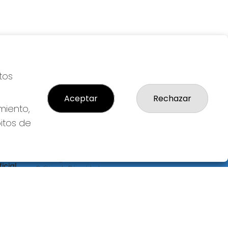
tos
Aceptar
Rechazar
miento,
bitos de
LEGAL
S
Aviso Legal
icial
Política de Privacidad
Política de Cookies
Condiciones de Compra
Tienda de Lotería Nacional
Pago aceptado con tarjeta