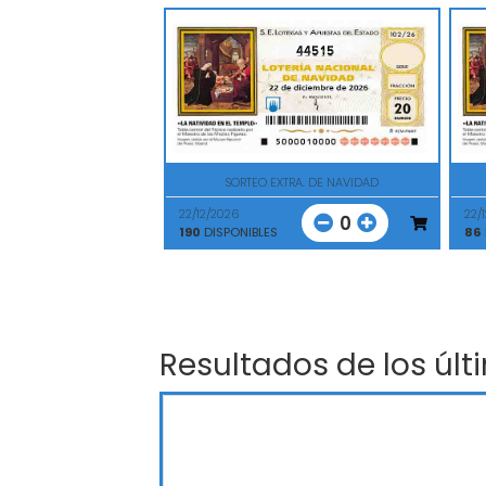
44515
SORTEO EXTRA. DE NAVIDAD
22/12/2026
22/
0
190
DISPONIBLES
86
Resultados de los últ