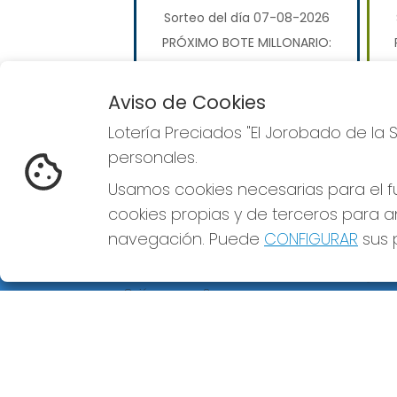
Sorteo del día 07-08-2026
PRÓXIMO BOTE MILLONARIO:
110.000.000€
Aviso de Cookies
JUGAR EUROMILLONES
Lotería Preciados "El Jorobado de la 
personales.
Usamos cookies necesarias para el fu
cookies propias y de terceros para an
navegación. Puede
CONFIGURAR
sus p
LOTERÍA PRECIADOS "EL
REDE
JOROBADO DE LA SUERTE"
¿Quiénes somos?
Comprar lotería
Resultados
Contacto
Empresas
Premios Peña
Compra en SELAE