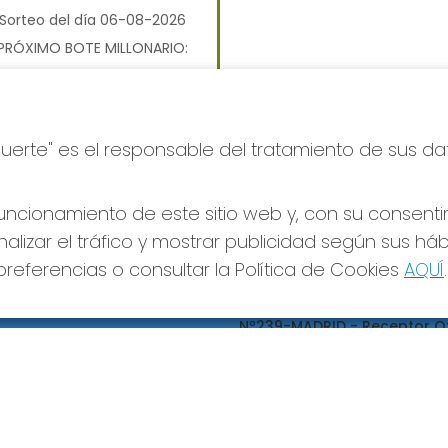
Sorteo del día 06-08-2026
PRÓXIMO BOTE MILLONARIO:
700.000€
JUGAR BONOLOTO
Suerte" es el responsable del tratamiento de sus da
ncionamiento de este sitio web y, con su consenti
alizar el tráfico y mostrar publicidad según sus há
referencias o consultar la Política de Cookies
AQUÍ
.
S SOCIALES
CONTACTO
ADMINISTRACION DE LOTERIA
Nº239-MADRID - Receptor Of
95695
660452468
pedidos@loteriapreciados.com
C/PRECIADOS, 7
MADRID, 28013