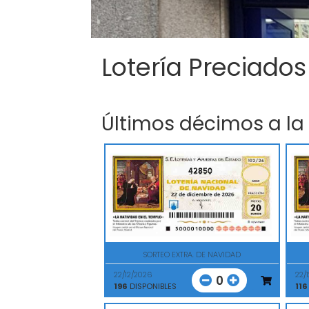
Lotería Preciados
Últimos décimos a la
42850
SORTEO EXTRA. DE NAVIDAD
22/12/2026
22/
0
196
DISPONIBLES
116