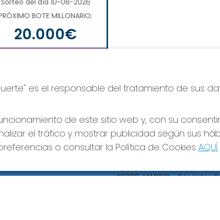
Sorteo del día 10-08-2026
PRÓXIMO BOTE MILLONARIO:
20.000€
JUGAR EURODREAMS
Suerte" es el responsable del tratamiento de sus da
ncionamiento de este sitio web y, con su consenti
alizar el tráfico y mostrar publicidad según sus há
referencias o consultar la Política de Cookies
AQUÍ
.
S SOCIALES
CONTACTO
ADMINISTRACION DE LOTERIA
Nº239-MADRID - Receptor Of
95695
660452468
pedidos@loteriapreciados.com
C/PRECIADOS, 7