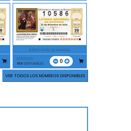
SORTEO EXTRA. DE NAVIDAD
22/12/2026
0
150
DISPONIBLES
VER TODOS LOS NÚMEROS DISPONIBLES