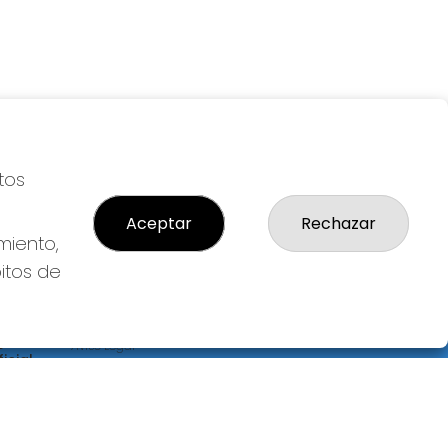
tos
Aceptar
Rechazar
miento,
bitos de
LEGAL
S
Aviso Legal
icial
Política de Privacidad
Política de Cookies
Condiciones de Compra
Tienda de Lotería Nacional