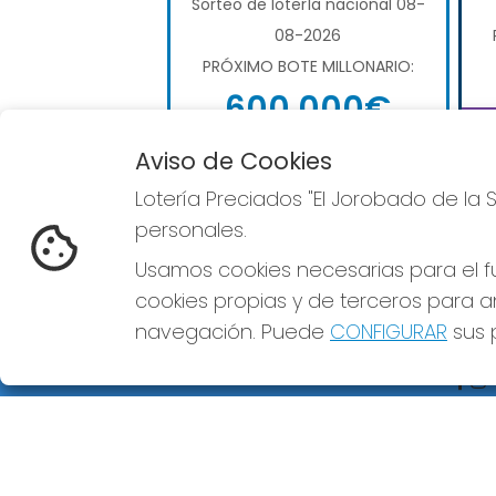
Sorteo de loterÍa nacional 08-
08-2026
PRÓXIMO BOTE MILLONARIO:
600.000€
Aviso de Cookies
COMPRAR LOTERÍA
NACIONAL
Lotería Preciados "El Jorobado de la 
personales.
Usamos cookies necesarias para el fu
cookies propias y de terceros para an
navegación. Puede
CONFIGURAR
sus p
LOTERÍA PRECIADOS "EL
REDE
JOROBADO DE LA SUERTE"
¿Quiénes somos?
Comprar lotería
Resultados
Contacto
Empresas