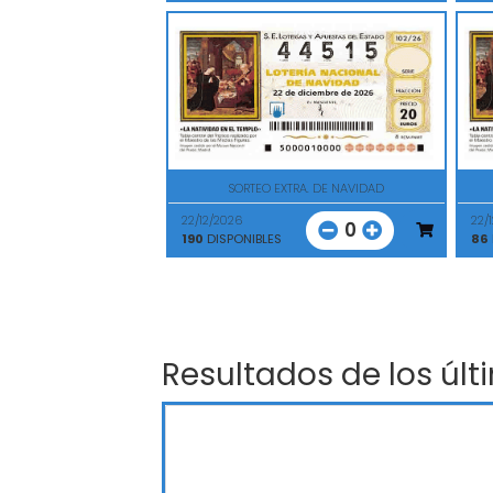
SORTEO EXTRA. DE NAVIDAD
22/12/2026
22/
0
190
DISPONIBLES
86
Resultados de los últ