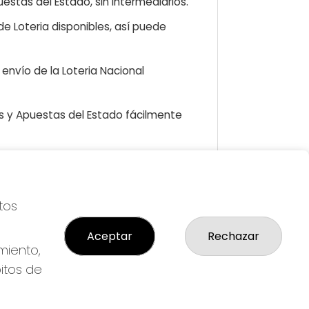
estas del Estado, sin intermediarios.
e Loteria disponibles, así puede
envío de la Loteria Nacional
as y Apuestas del Estado fácilmente
LEGAL
tos
S
Aviso Legal
icial
Política de Privacidad
Aceptar
Rechazar
Política de Cookies
miento,
Condiciones de Compra
bitos de
Tienda de Lotería Nacional
Pago aceptado con tarjeta