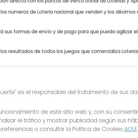
ón directa con los puntos de venta oficial de Loterias y Apu
n los numeros de Loteria nacional que venden y los décimos d
á sus formas de envío y de pago para que pueda agilizar el 
os resultados de todos los juegos que comercializa Loteri
S SOCIALES
CONTACTO
Suerte" es el responsable del tratamiento de sus da
ADMINISTRACION DE LOTERIA
Nº239-MADRID - Receptor Of
95695
ncionamiento de este sitio web y, con su consenti
660452468
alizar el tráfico y mostrar publicidad según sus há
pedidos@loteriapreciados.com
referencias o consultar la Política de Cookies
AQUÍ
.
C/PRECIADOS, 7
MADRID, 28013