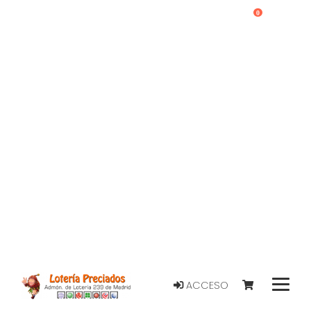
0
ACCESO