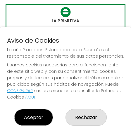
LA PRIMITIVA
Sorteo del día 10-08-2026
PRÓXIMO BOTE MILLONARIO:
Aviso de Cookies
56.000.000€
Lotería Preciados "El Jorobado de la Suerte" es el
responsable del tratamiento de sus datos personales.
JUGAR LA PRIMITIVA
Usamos cookies necesarias para el funcionamiento
de este sitio web y, con su consentimiento, cookies
propias y de terceros para analizar el tráfico y mostrar
publicidad según sus hábitos de navegación. Puede
CONFIGURAR
sus preferencias o consultar la Política de
Cookies
AQUÍ
.
LOTERÍA PRECIADOS "EL JOROBADO DE LA SUERTE"
¿Quiénes somos?
Aceptar
Rechazar
Comprar lotería
Resultados