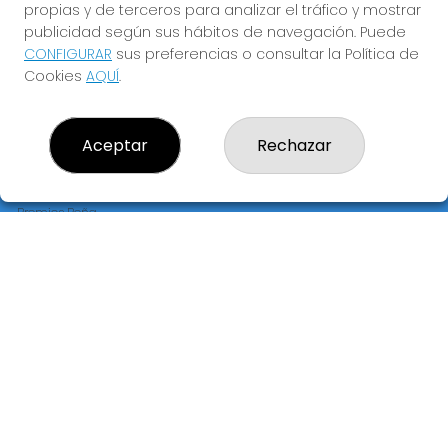
propias y de terceros para analizar el tráfico y mostrar
publicidad según sus hábitos de navegación. Puede
CONFIGURAR
sus preferencias o consultar la Política de
Cookies
AQUÍ
.
LOTERÍA PRECIADOS "EL JOROBADO DE LA SUERTE"
¿Quiénes somos?
Comprar lotería
Aceptar
Rechazar
Resultados
Contacto
Empresas
Premios Peña
Compra en SELAE
Peñas
Acceso
Registro
REDES SOCIALES
CONTACTO