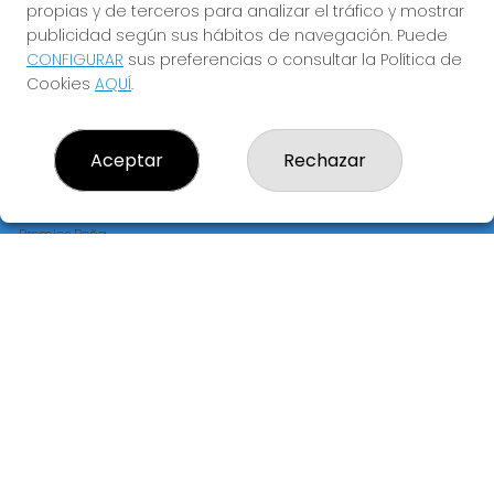
propias y de terceros para analizar el tráfico y mostrar
publicidad según sus hábitos de navegación. Puede
CONFIGURAR
sus preferencias o consultar la Política de
Cookies
AQUÍ
.
LOTERÍA PRECIADOS "EL JOROBADO DE LA SUERTE"
¿Quiénes somos?
Comprar lotería
Aceptar
Rechazar
Resultados
Contacto
Empresas
Premios Peña
Compra en SELAE
Peñas
Acceso
Registro
REDES SOCIALES
CONTACTO