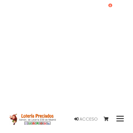
0
ACCESO