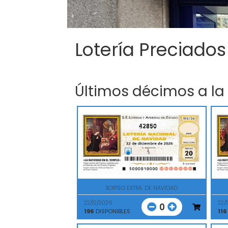
Lotería Preciados
Últimos décimos a la
42850
SORTEO EXTRA. DE NAVIDAD
22/12/2026
22/
0
196
DISPONIBLES
116