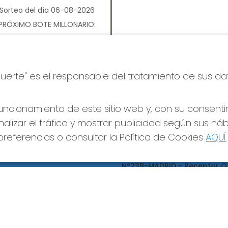
Sorteo del día 06-08-2026
PRÓXIMO BOTE MILLONARIO:
700.000€
JUGAR BONOLOTO
Suerte" es el responsable del tratamiento de sus da
ncionamiento de este sitio web y, con su consenti
alizar el tráfico y mostrar publicidad según sus há
referencias o consultar la Política de Cookies
AQUÍ
.
S SOCIALES
CONTACTO
ADMINISTRACION DE LOTERIA
Nº239-MADRID - Receptor Of
95695
660452468
pedidos@loteriapreciados.com
C/PRECIADOS, 7
MADRID, 28013