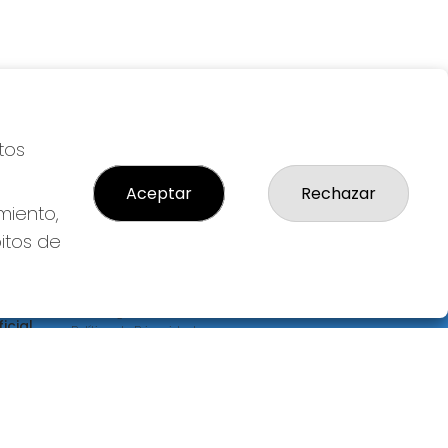
tos
Aceptar
Rechazar
miento,
bitos de
LEGAL
S
Aviso Legal
icial
Política de Privacidad
Política de Cookies
Condiciones de Compra
Tienda de Lotería Nacional
Pago aceptado con tarjeta