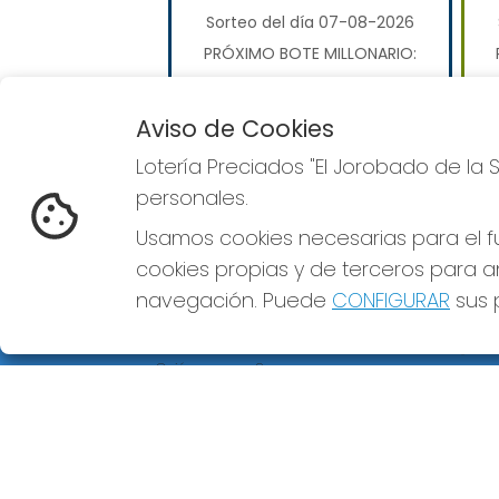
Sorteo del día 07-08-2026
PRÓXIMO BOTE MILLONARIO:
110.000.000€
Aviso de Cookies
JUGAR EUROMILLONES
Lotería Preciados "El Jorobado de la 
personales.
Usamos cookies necesarias para el fu
cookies propias y de terceros para an
navegación. Puede
CONFIGURAR
sus p
LOTERÍA PRECIADOS "EL
REDE
JOROBADO DE LA SUERTE"
¿Quiénes somos?
Comprar lotería
Resultados
Contacto
Empresas
Premios Peña
Compra en SELAE