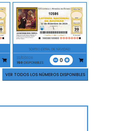
10586
SORTEO EXTRA. DE NAVIDAD
22/12/2026
0
150
DISPONIBLES
VER TODOS LOS NÚMEROS DISPONIBLES