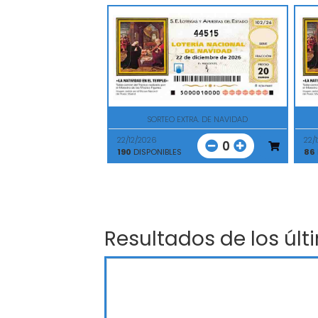
44515
SORTEO EXTRA. DE NAVIDAD
22/12/2026
22/
0
190
DISPONIBLES
86
Resultados de los últ