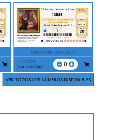
10586
SORTEO EXTRA. DE NAVIDAD
22/12/2026
0
150
DISPONIBLES
VER TODOS LOS NÚMEROS DISPONIBLES