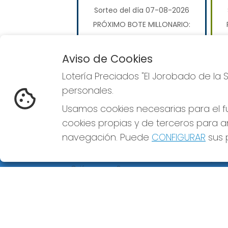
Sorteo del día 07-08-2026
PRÓXIMO BOTE MILLONARIO:
110.000.000€
Aviso de Cookies
JUGAR EUROMILLONES
Lotería Preciados "El Jorobado de la 
personales.
Usamos cookies necesarias para el fu
cookies propias y de terceros para an
navegación. Puede
CONFIGURAR
sus p
LOTERÍA PRECIADOS "EL
REDE
JOROBADO DE LA SUERTE"
¿Quiénes somos?
Comprar lotería
Resultados
Contacto
Empresas
Premios Peña
Compra en SELAE