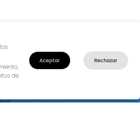
tos
Aceptar
Rechazar
miento,
bitos de
LEGAL
S
Aviso Legal
icial
Política de Privacidad
Política de Cookies
Condiciones de Compra
Tienda de Lotería Nacional
Pago aceptado con tarjeta