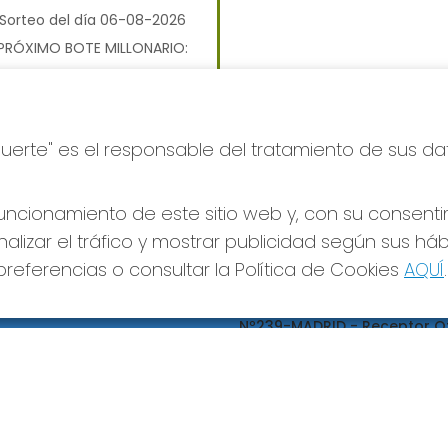
Sorteo del día 06-08-2026
PRÓXIMO BOTE MILLONARIO:
700.000€
JUGAR BONOLOTO
Suerte" es el responsable del tratamiento de sus da
ncionamiento de este sitio web y, con su consenti
alizar el tráfico y mostrar publicidad según sus há
referencias o consultar la Política de Cookies
AQUÍ
.
S SOCIALES
CONTACTO
ADMINISTRACION DE LOTERIA
Nº239-MADRID - Receptor Of
95695
660452468
pedidos@loteriapreciados.com
C/PRECIADOS, 7
MADRID, 28013