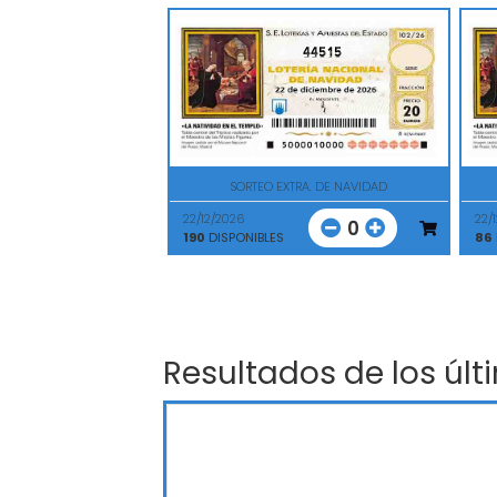
44515
SORTEO EXTRA. DE NAVIDAD
22/12/2026
22/
0
190
DISPONIBLES
86
Resultados de los últ