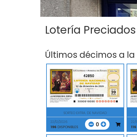
Lotería Preciados
Últimos décimos a la
42850
SORTEO EXTRA. DE NAVIDAD
22/12/2026
22/
0
196
DISPONIBLES
116