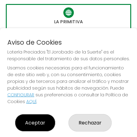
LA PRIMITIVA
Sorteo del día 10-08-2026
PRÓXIMO BOTE MILLONARIO:
Aviso de Cookies
56.000.000€
Lotería Preciados "El Jorobado de la Suerte" es el
responsable del tratamiento de sus datos personales.
JUGAR LA PRIMITIVA
Usamos cookies necesarias para el funcionamiento
de este sitio web y, con su consentimiento, cookies
propias y de terceros para analizar el tráfico y mostrar
publicidad según sus hábitos de navegación. Puede
CONFIGURAR
sus preferencias o consultar la Política de
Cookies
AQUÍ
.
LOTERÍA PRECIADOS "EL JOROBADO DE LA SUERTE"
¿Quiénes somos?
Aceptar
Rechazar
Comprar lotería
Resultados