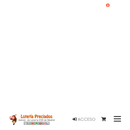
0
ACCESO