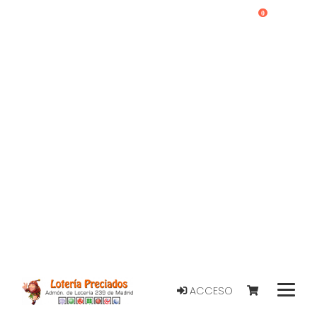
0
ACCESO