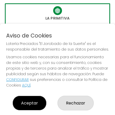
LA PRIMITIVA
Sorteo del día 10-08-2026
PRÓXIMO BOTE MILLONARIO:
Aviso de Cookies
56.000.000€
Lotería Preciados "El Jorobado de la Suerte" es el
responsable del tratamiento de sus datos personales.
JUGAR LA PRIMITIVA
Usamos cookies necesarias para el funcionamiento
de este sitio web y, con su consentimiento, cookies
propias y de terceros para analizar el tráfico y mostrar
publicidad según sus hábitos de navegación. Puede
CONFIGURAR
sus preferencias o consultar la Política de
Cookies
AQUÍ
.
LOTERÍA PRECIADOS "EL JOROBADO DE LA SUERTE"
¿Quiénes somos?
Aceptar
Rechazar
Comprar lotería
Resultados