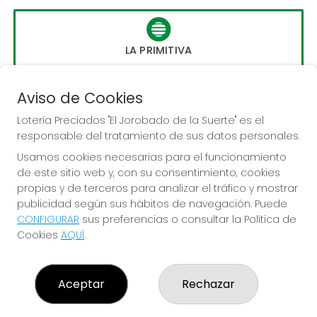
LA PRIMITIVA
Sorteo del día 10-08-2026
PRÓXIMO BOTE MILLONARIO:
Aviso de Cookies
56.000.000€
Lotería Preciados "El Jorobado de la Suerte" es el
responsable del tratamiento de sus datos personales.
JUGAR LA PRIMITIVA
Usamos cookies necesarias para el funcionamiento
de este sitio web y, con su consentimiento, cookies
propias y de terceros para analizar el tráfico y mostrar
publicidad según sus hábitos de navegación. Puede
CONFIGURAR
sus preferencias o consultar la Política de
Cookies
AQUÍ
.
LOTERÍA PRECIADOS "EL JOROBADO DE LA SUERTE"
¿Quiénes somos?
Aceptar
Rechazar
Comprar lotería
Resultados