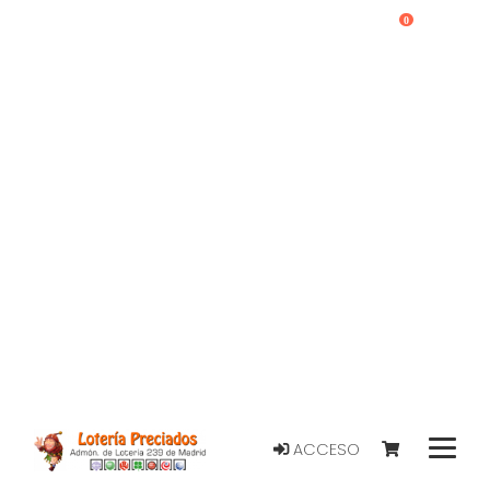
0
ACCESO