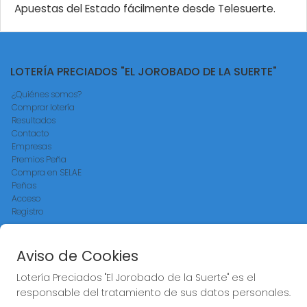
Apuestas del Estado fácilmente desde Telesuerte.
LOTERÍA PRECIADOS "EL JOROBADO DE LA SUERTE"
¿Quiénes somos?
Comprar lotería
Resultados
Contacto
Empresas
Premios Peña
Compra en SELAE
Peñas
Acceso
Registro
REDES SOCIALES
Aviso de Cookies
Lotería Preciados "El Jorobado de la Suerte" es el
responsable del tratamiento de sus datos personales.
CONTACTO