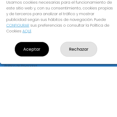
Usamos cookies necesarias para el funcionamiento de
ADMINISTRACION DE LOTERIAS Nº239-MADRID - Receptor
este sitio web y, con su consentimiento, cookies propias
Oficial 95695
y de terceros para analizar el tráfico y mostrar
660452468
publicidad según sus hábitos de navegación. Puede
pedidos@loteriapreciados.com
CONFIGURAR
sus preferencias o consultar la Política de
C/PRECIADOS, 7
Cookies
AQUÍ
.
MADRID, 28013
(Madrid) España
Aceptar
Rechazar
LEGAL
Aviso Legal
Política de Privacidad
Política de Cookies
Condiciones de Compra
Tienda de Lotería Nacional
Pago aceptado con tarjeta
Pago aceptado con Bizum
Juego responsable. Solo mayores de edad.