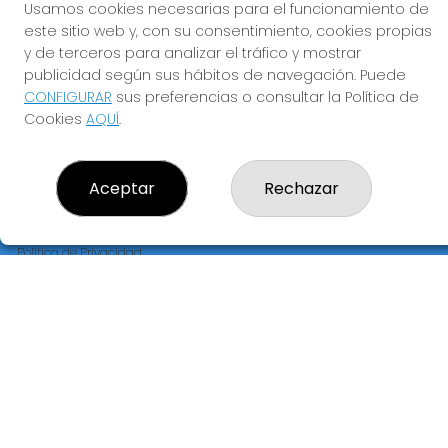
Usamos cookies necesarias para el funcionamiento de
ADMINISTRACION DE LOTERIAS Nº239-MADRID - Receptor
este sitio web y, con su consentimiento, cookies propias
Oficial 95695
y de terceros para analizar el tráfico y mostrar
660452468
publicidad según sus hábitos de navegación. Puede
pedidos@loteriapreciados.com
CONFIGURAR
sus preferencias o consultar la Política de
C/PRECIADOS, 7
Cookies
AQUÍ
.
MADRID, 28013
(Madrid) España
Aceptar
Rechazar
LEGAL
Aviso Legal
Política de Privacidad
Política de Cookies
Condiciones de Compra
Tienda de Lotería Nacional
Pago aceptado con tarjeta
Pago aceptado con Bizum
Juego responsable. Solo mayores de edad.