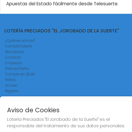
Apuestas del Estado fácilmente desde Telesuerte.
LOTERÍA PRECIADOS "EL JOROBADO DE LA SUERTE"
¿Quiénes somos?
Comprar lotería
Resultados
Contacto
Empresas
Premios Peña
Compra en SELAE
Peñas
Acceso
Registro
REDES SOCIALES
Aviso de Cookies
Lotería Preciados "El Jorobado de la Suerte" es el
responsable del tratamiento de sus datos personales.
CONTACTO