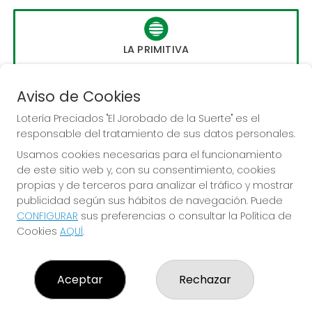
LA PRIMITIVA
Sorteo del día 10-08-2026
PRÓXIMO BOTE MILLONARIO:
Aviso de Cookies
56.000.000€
Lotería Preciados "El Jorobado de la Suerte" es el
responsable del tratamiento de sus datos personales.
JUGAR LA PRIMITIVA
Usamos cookies necesarias para el funcionamiento
de este sitio web y, con su consentimiento, cookies
propias y de terceros para analizar el tráfico y mostrar
publicidad según sus hábitos de navegación. Puede
CONFIGURAR
sus preferencias o consultar la Política de
Cookies
AQUÍ
.
LOTERÍA PRECIADOS "EL JOROBADO DE LA SUERTE"
¿Quiénes somos?
Aceptar
Rechazar
Comprar lotería
Resultados