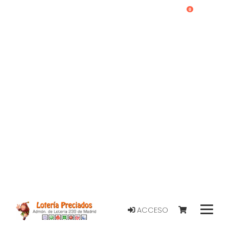
0
ACCESO