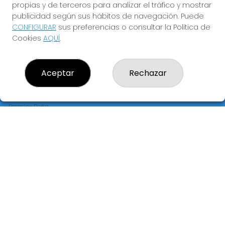
propias y de terceros para analizar el tráfico y mostrar
publicidad según sus hábitos de navegación. Puede
CONFIGURAR
sus preferencias o consultar la Política de
Cookies
AQUÍ
.
LOTERÍA PRECIADOS "EL JOROBADO DE LA SUERTE"
¿Quiénes somos?
Comprar lotería
Aceptar
Rechazar
Resultados
Contacto
Empresas
Premios Peña
Compra en SELAE
Peñas
Acceso
Registro
REDES SOCIALES
CONTACTO