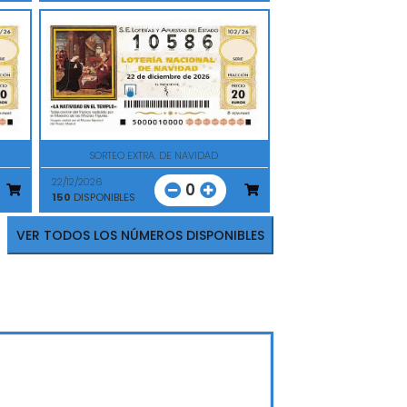
SORTEO EXTRA. DE NAVIDAD
22/12/2026
0
150
DISPONIBLES
VER TODOS LOS NÚMEROS DISPONIBLES