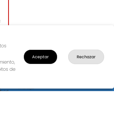
:
tos
Aceptar
Rechazar
miento,
bitos de
LEGAL
S
Aviso Legal
icial
Política de Privacidad
Política de Cookies
Condiciones de Compra
Tienda de Lotería Nacional