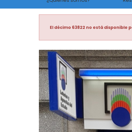
¿Quiénes somos?
Res
El décimo 63822 no está disponible p