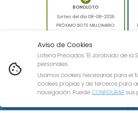
BONOLOTO
Sorteo del día 08-08-2026
PRÓXIMO BOTE MILLONARIO:
0€
Aviso de Cookies
JUGAR BONOLOTO
Lotería Preciados "El Jorobado de la 
personales.
Usamos cookies necesarias para el fu
cookies propias y de terceros para an
navegación. Puede
CONFIGURAR
sus p
LOTERÍA PRECIADOS "EL
REDE
JOROBADO DE LA SUERTE"
¿Quiénes somos?
Comprar lotería
Resultados
Contacto
Empresas