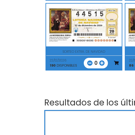
SORTEO EXTRA. DE NAVIDAD
22/12/2026
22/
0
190
DISPONIBLES
86
Resultados de los últ