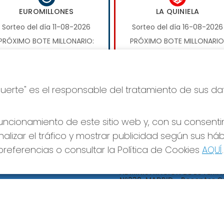
EUROMILLONES
LA QUINIELA
Sorteo del día 11-08-2026
Sorteo del día 16-08-2026
PRÓXIMO BOTE MILLONARIO:
PRÓXIMO BOTE MILLONARIO
17.000.000€
1.000.000€
JUGAR EUROMILLONES
JUGAR LA QUINIELA
Suerte" es el responsable del tratamiento de sus da
ncionamiento de este sitio web y, con su consenti
alizar el tráfico y mostrar publicidad según sus há
referencias o consultar la Política de Cookies
AQUÍ
.
S SOCIALES
CONTACTO
ADMINISTRACION DE LOTERIA
Nº239-MADRID - Receptor Of
95695
660452468
pedidos@loteriapreciados.com
C/PRECIADOS, 7