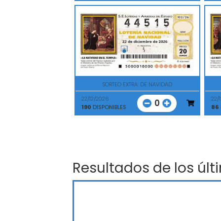
SORTEO EXTRA. DE NAVIDAD
22/12/2026
22/
0
190
DISPONIBLES
86
Resultados de los últ