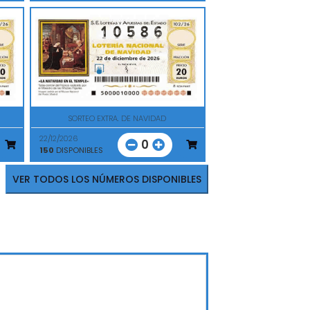
SORTEO EXTRA. DE NAVIDAD
22/12/2026
0
150
DISPONIBLES
VER TODOS LOS NÚMEROS DISPONIBLES