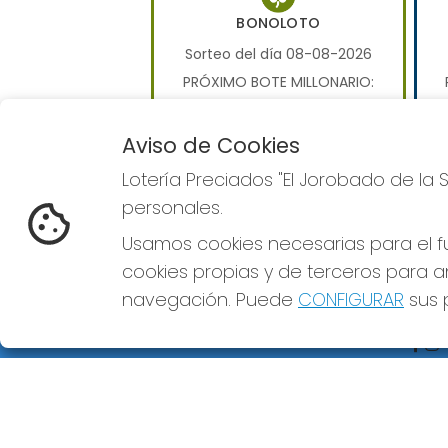
BONOLOTO
Sorteo del día 08-08-2026
PRÓXIMO BOTE MILLONARIO:
0€
Aviso de Cookies
JUGAR BONOLOTO
Lotería Preciados "El Jorobado de la 
personales.
Usamos cookies necesarias para el fu
cookies propias y de terceros para an
navegación. Puede
CONFIGURAR
sus p
LOTERÍA PRECIADOS "EL
REDE
JOROBADO DE LA SUERTE"
¿Quiénes somos?
Comprar lotería
Resultados
Contacto
Empresas