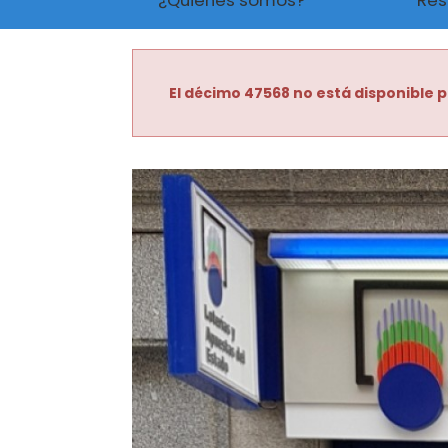
¿Quiénes somos?
Res
El décimo 47568 no está disponible p