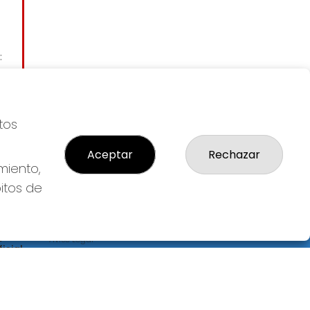
:
tos
Aceptar
Rechazar
miento,
bitos de
LEGAL
S
Aviso Legal
icial
Política de Privacidad
Política de Cookies
Condiciones de Compra
Tienda de Lotería Nacional