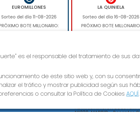
EUROMILLONES
LA QUINIELA
Sorteo del día 11-08-2026
Sorteo del día 16-08-2026
PRÓXIMO BOTE MILLONARIO:
PRÓXIMO BOTE MILLONARIO
17.000.000€
1.000.000€
JUGAR EUROMILLONES
JUGAR LA QUINIELA
Suerte" es el responsable del tratamiento de sus da
ncionamiento de este sitio web y, con su consenti
alizar el tráfico y mostrar publicidad según sus há
referencias o consultar la Política de Cookies
AQUÍ
.
S SOCIALES
CONTACTO
ADMINISTRACION DE LOTERIA
Nº239-MADRID - Receptor Of
95695
660452468
pedidos@loteriapreciados.com
C/PRECIADOS, 7