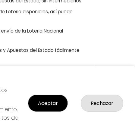
estas del Estado, sin intermediarios.
e Loteria disponibles, así puede
envío de la Loteria Nacional
as y Apuestas del Estado fácilmente
LEGAL
tos
S
Aviso Legal
icial
Política de Privacidad
Aceptar
Rechazar
Política de Cookies
miento,
Condiciones de Compra
bitos de
Tienda de Lotería Nacional
Pago aceptado con tarjeta