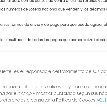
ón directa con los puntos de venta oficial de Loterias y Apu
n los numeros de Loteria nacional que venden y los décimos d
á sus formas de envío y de pago para que pueda agilizar el 
os resultados de todos los juegos que comercializa Loteri
S SOCIALES
CONTACTO
Suerte" es el responsable del tratamiento de sus da
ADMINISTRACION DE LOTERIA
Nº239-MADRID - Receptor Of
95695
ncionamiento de este sitio web y, con su consenti
660452468
alizar el tráfico y mostrar publicidad según sus há
pedidos@loteriapreciados.com
referencias o consultar la Política de Cookies
AQUÍ
.
C/PRECIADOS, 7
MADRID, 28013