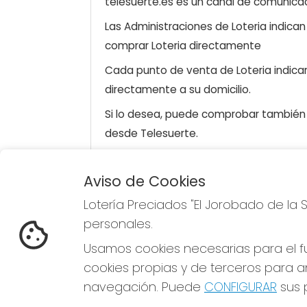
telesuerte.es es un canal de comunicaci
Las Administraciones de Loteria indica
comprar Loteria directamente
Cada punto de venta de Loteria indicar
directamente a su domicilio.
Si lo desea, puede comprobar también l
desde Telesuerte.
Aviso de Cookies
LOTERÍA PRECIADOS "EL
REDE
Lotería Preciados "El Jorobado de la 
JOROBADO DE LA SUERTE"
personales.
¿Quiénes somos?
Comprar lotería
Usamos cookies necesarias para el fu
Resultados
cookies propias y de terceros para an
Contacto
Empresas
navegación. Puede
CONFIGURAR
sus p
Premios Peña