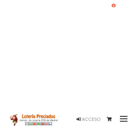
0
ACCESO