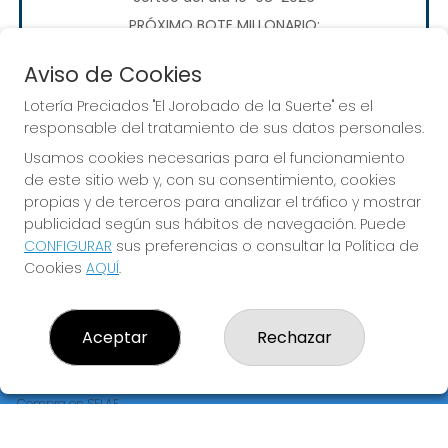
PRÓXIMO BOTE MILLONARIO:
20.000€
Aviso de Cookies
Lotería Preciados "El Jorobado de la Suerte" es el
JUGAR EURODREAMS
responsable del tratamiento de sus datos personales.
Usamos cookies necesarias para el funcionamiento
de este sitio web y, con su consentimiento, cookies
propias y de terceros para analizar el tráfico y mostrar
publicidad según sus hábitos de navegación. Puede
CONFIGURAR
sus preferencias o consultar la Política de
LOTERÍA PRECIADOS "EL JOROBADO DE LA SUERTE"
Cookies
AQUÍ
.
¿Quiénes somos?
Comprar lotería
Resultados
Aceptar
Rechazar
Contacto
Empresas
Premios Peña
Compra en SELAE
Peñas
Acceso